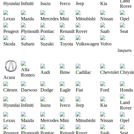
Land
Hyundai
Infiniti
Isuzu
Iveco
Jeep
Kia
Rover
Lexus
Mazda
Mercedes
Mini
Mitsubishi
Nissan
Opel
Peugeot
Plymouth
Pontiac
Renault
Rover
Saab
Seat
Skoda
Subaru
Suzuki
Toyota
Volkswagen
Volvo
Закрыть
Alfa
Audi
Bmw
Cadillac
Chevrolet
Chrysl
Romeo
Acura
Citroen
Daewoo
Dodge
Eagle
Fiat
Ford
Honda
Land
Hyundai
Infiniti
Isuzu
Iveco
Jeep
Kia
Rover
Lexus
Mazda
Mercedes
Mini
Mitsubishi
Nissan
Opel
Peugeot
Plymouth
Pontiac
Renault
Rover
Saab
Seat