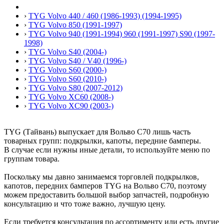
›
TYG Volvo 440 / 460 (1986-1993) (1994-1995)
›
TYG Volvo 850 (1991-1997)
›
TYG Volvo 940 (1991-1994) 960 (1991-1997) S90 (1997-
1998)
›
TYG Volvo S40 (2004-)
›
TYG Volvo S40 / V40 (1996-)
›
TYG Volvo S60 (2000-)
›
TYG Volvo S60 (2010-)
›
TYG Volvo S80 (2007-2012)
›
TYG Volvo XC60 (2008-)
›
TYG Volvo XC90 (2003-)
TYG (Тайвань) выпускает для Вольво С70 лишь часть
товарных групп: подкрылки, капоты, передние бамперы.
В случае если нужны иные детали, то используйте меню по
группам товара.
Поскольку мы давно занимаемся торговлей подкрылков,
капотов, передних бамперов TYG на Вольво С70, поэтому
можем предоставить большой выбор запчастей, подробную
консультацию и что тоже важно, лучшую цену.
Если требуется консультация по ассортименту или есть другие