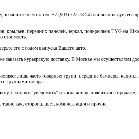
е, позвоните нам по тел. +7 (903) 722 78 54 или воспользуйтес
ов, крыльев, передних панелей, зеркал, подкрылков TYG на Шк
ю стоимость.
ерьте его с годом выпуска Вашего авто.
 же заказать курьерскую доставку. В Москве мы осуществляем до
Roomster лишь часть товарных групп: передние бамперы, капоты,
а с группами товара.
икнуть кнопку "уведомить" и когда деталь появиться в продаже,
такие как, сторона, цвет, комплектация и прочие.