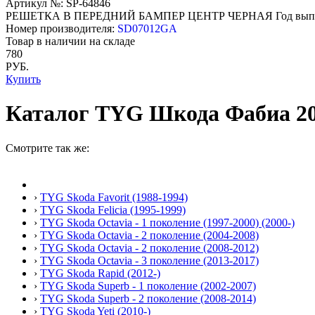
Артикул №: SP-64846
РЕШЕТКА В ПЕРЕДНИЙ БАМПЕР ЦЕНТР ЧЕРНАЯ
Год вып
Номер производителя:
SD07012GA
Товар в наличии на складе
780
РУБ.
Купить
Каталог TYG Шкода Фабиа 2007
Смотрите так же:
›
TYG Skoda Favorit (1988-1994)
›
TYG Skoda Felicia (1995-1999)
›
TYG Skoda Octavia - 1 поколение (1997-2000) (2000-)
›
TYG Skoda Octavia - 2 поколение (2004-2008)
›
TYG Skoda Octavia - 2 поколение (2008-2012)
›
TYG Skoda Octavia - 3 поколение (2013-2017)
›
TYG Skoda Rapid (2012-)
›
TYG Skoda Superb - 1 поколение (2002-2007)
›
TYG Skoda Superb - 2 поколение (2008-2014)
›
TYG Skoda Yeti (2010-)