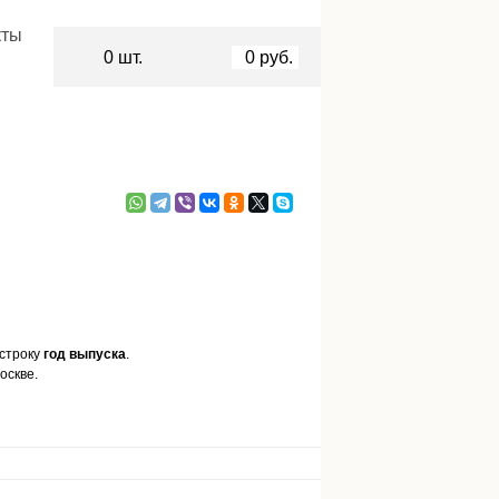
кты
0
шт.
0
руб.
 строку
год выпуска
.
оскве.