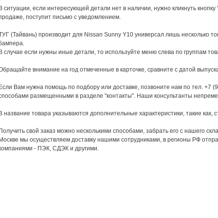
В ситуации, если интересующей детали нет в наличии, нужно кликнуть кнопку "
продаже, поступит письмо с уведомлением.
ТУГ (Тайвань) производит для Nissan Sunny Y10 универсал лишь несколько т
бампера.
В случае если нужны иные детали, то используйте меню слева по группам тов
Обращайте внимание на год отмеченные в карточке, сравните с датой выпуск
Если Вам нужна помощь по подбору или доставке, позвоните нам по тел. +7 (9
способами размещенными в разделе "контакты". Наши консультанты непреме
В название товара указываются дополнительные характеристики, такие как, ст
Получить свой заказ можно несколькими способами, забрать его с нашего скла
Москве мы осуществляем доставку нашими сотрудниками, в регионы РФ отпр
компаниями - ПЭК, СДЭК и другими.