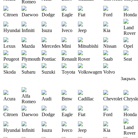
Romeo
Citroen
Daewoo
Dodge
Eagle
Fiat
Ford
Honda
Land
Hyundai
Infiniti
Isuzu
Iveco
Jeep
Kia
Rover
Lexus
Mazda
Mercedes
Mini
Mitsubishi
Nissan
Opel
Peugeot
Plymouth
Pontiac
Renault
Rover
Saab
Seat
Skoda
Subaru
Suzuki
Toyota
Volkswagen
Volvo
Закрыть
Alfa
Acura
Audi
Bmw
Cadillac
Chevrolet
Chrysl
Romeo
Citroen
Daewoo
Dodge
Eagle
Fiat
Ford
Honda
Land
Hyundai
Infiniti
Isuzu
Iveco
Jeep
Kia
Rover